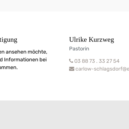
tigung
Ulrike Kurzweg
Pastorin
nen ansehen möchte,
d Informationen bei
03 88 73 . 33 27 54
kommen.
carlow-schlagsdorf@