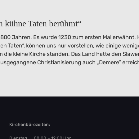
h kühne Taten berühmt“
r 800 Jahren. Es wurde 1230 zum ersten Mal erwähnt. 
n Taten“, können uns nur vorstellen, wie einige weni
 die kleine Kirche standen. Das Land hatte den Slawen
usgegangene Christianisierung auch „Demere“ erreic
Kirchenbürozeiten:
Di
enstag
08:00
–
12:00
Uhr